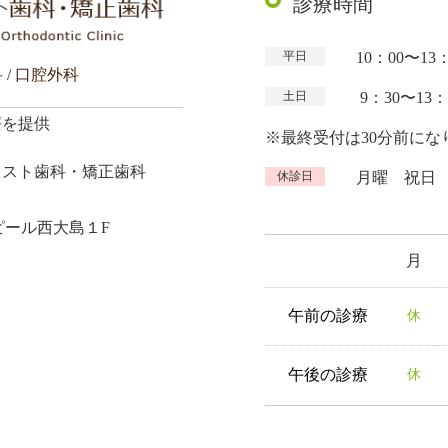
診療時間
平日
10：00〜13
 / 口腔外科
土日
9：30〜13：00
療を提供
※最終受付は30分前にな
ェスト
歯科・矯正歯科
休診日
月曜 祝日
ピール西大島１F
月
午前の
診療
休
午後の
診療
休